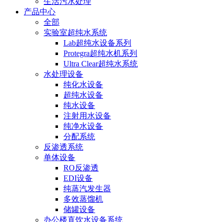
生活污水处理
产品中心
全部
实验室超纯水系统
Lab超纯水设备系列
Protegra超纯水机系列
Ultra Clear超纯水系统
水处理设备
纯化水设备
超纯水设备
纯水设备
注射用水设备
纯净水设备
分配系统
反渗透系统
单体设备
RO反渗透
EDI设备
纯蒸汽发生器
多效蒸馏机
储罐设备
办公楼直饮水设备系统