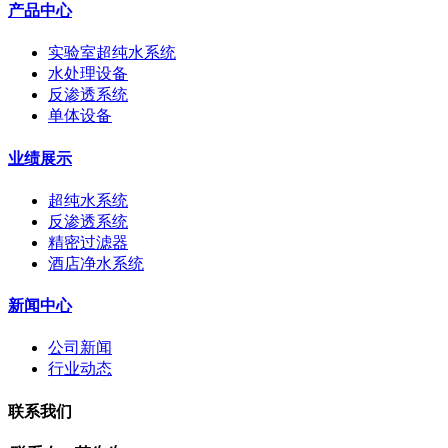
产品中心
实验室超纯水系统
水处理设备
反渗透系统
单体设备
业绩展示
超纯水系统
反渗透系统
精密过滤器
酒店净水系统
新闻中心
公司新闻
行业动态
联系我们